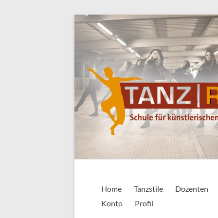
Zum
Inhalt
springen
TANZ|RAUM
Schule für künstlerischen Tanz • Ballet
Home
Tanzstile
Dozenten
Konto
Profil