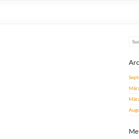
Arc
Sept
Mär
Mär
Augu
Me