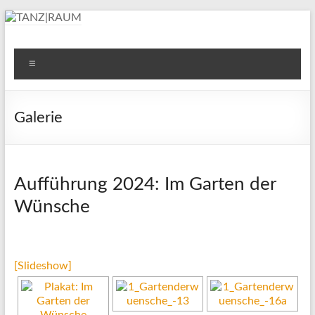
Zum
Inhalt
springen
TANZ|RAUM
Schule für künstlerischen Tanz • Ballettschule
Menü
Galerie
Aufführung 2024: Im Garten der
Wünsche
[Slideshow]