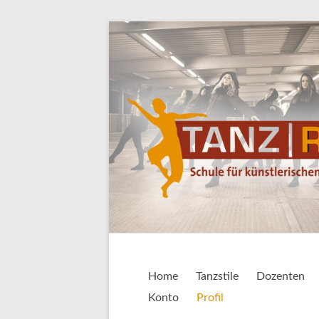
Zum
Inhalt
springen
TANZ|RAUM
Schule für künstlerischen Tanz • Balle
Home
Tanzstile
Dozenten
Konto
Profil