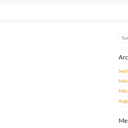
Arc
Sep
Mär
Mär
Augu
Me