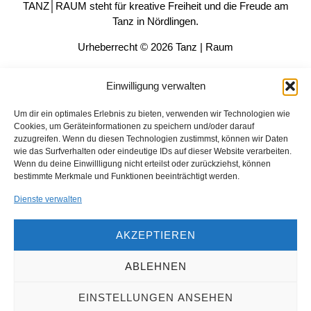
TANZ│RAUM steht für kreative Freiheit und die Freude am
Tanz in Nördlingen.
Urheberrecht © 2026 Tanz | Raum
Einwilligung verwalten
Legal
Um dir ein optimales Erlebnis zu bieten, verwenden wir Technologien wie
Kontakt
Cookies, um Geräteinformationen zu speichern und/oder darauf
Datenschutz
zuzugreifen. Wenn du diesen Technologien zustimmst, können wir Daten
wie das Surfverhalten oder eindeutige IDs auf dieser Website verarbeiten.
Impressum
Wenn du deine Einwillligung nicht erteilst oder zurückziehst, können
Cookie-Richtlinie (EU)
bestimmte Merkmale und Funktionen beeinträchtigt werden.
Dienste verwalten
Kontaktinformationen
AKZEPTIEREN
E-Mail: buero@tanzraum-ries.de
ABLEHNEN
Telefon: 09087-920470
Adresse: Raiffeisenstraße 4, 86720 Nördlingen
EINSTELLUNGEN ANSEHEN