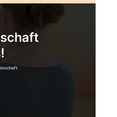
nschaft
!
inschaft.