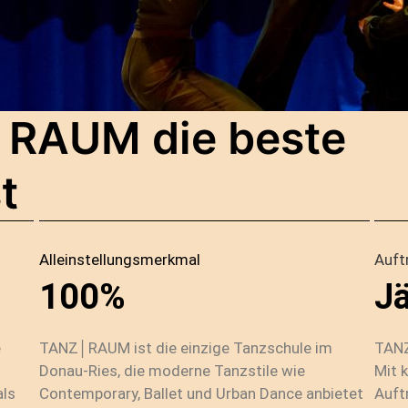
RAUM die beste
t
Alleinstellungsmerkmal
Auft
100%
Jä
e
TANZ│RAUM ist die einzige Tanzschule im
TANZ
Donau-Ries, die moderne Tanzstile wie
Mit 
als
Contemporary, Ballet und Urban Dance anbietet
Auft