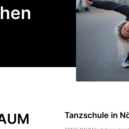
chen
RAUM
Tanzschule in N