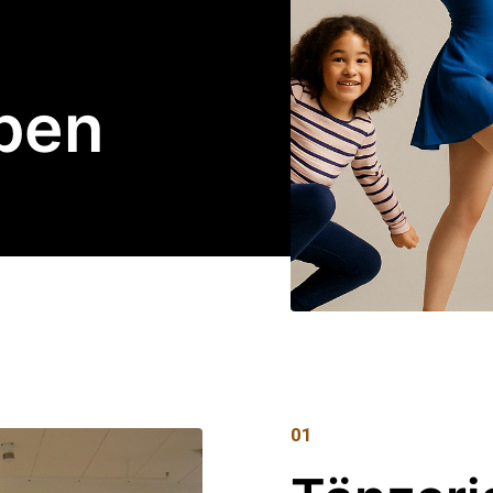
pen
01