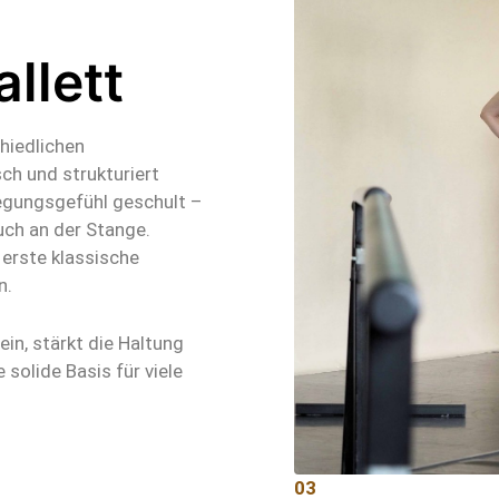
llett
chiedlichen
sch und strukturiert
egungsgefühl geschult –
ch an der Stange.
 erste klassische
n.
in, stärkt die Haltung
solide Basis für viele
03