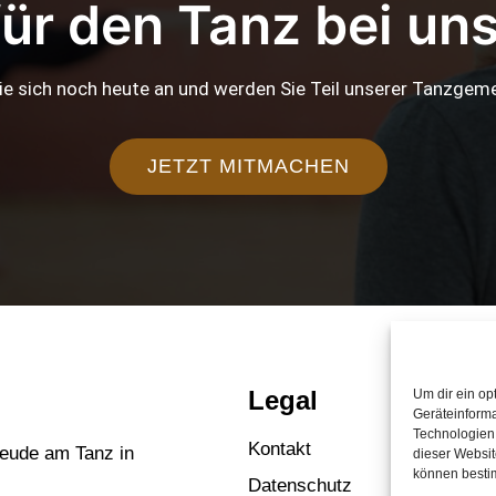
für den Tanz bei uns
ie sich noch heute an und werden Sie Teil unserer Tanzgeme
JETZT MITMACHEN
Legal
Um dir ein op
Geräteinforma
Technologien 
Kontakt
reude am Tanz in
dieser Websit
können besti
Datenschutz