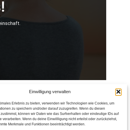
!
inschaft.
Einwilligung verwalten
Kontaktinformationen
timales Erlebnis zu bieten, verwenden wir Technologien wie Cookies, um
tionen zu speichern und/oder darauf zuzugreifen. Wenn du diesen
zustimmst, können wir Daten wie das Surfverhalten oder eindeutige IDs auf
E-Mail: buero@tanzraum-ries.de
e verarbeiten. Wenn du deine Einwillligung nicht erteilst oder zurückziehst,
mmte Merkmale und Funktionen beeinträchtigt werden.
Telefon: 09087-920470