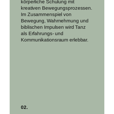
körperliche Schulung mit
kreativen Bewegungsprozessen.
Im Zusammenspiel von
Bewegung, Wahrnehmung und
biblischen Impulsen wird Tanz
als Erfahrungs- und
Kommunikationsraum erlebbar.
02.