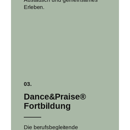
Erleben.
03.
Dance&Praise®
Fortbildung
Die berufsbegleitende