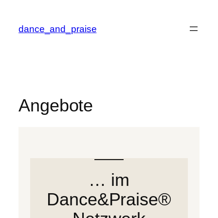
Zum
Inhalt
dance_and_praise
springen
Angebote
… im
Dance&Praise®