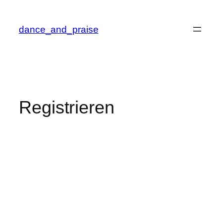
Zum
Inhalt
dance_and_praise
springen
Registrieren
Benutzername
Vorname