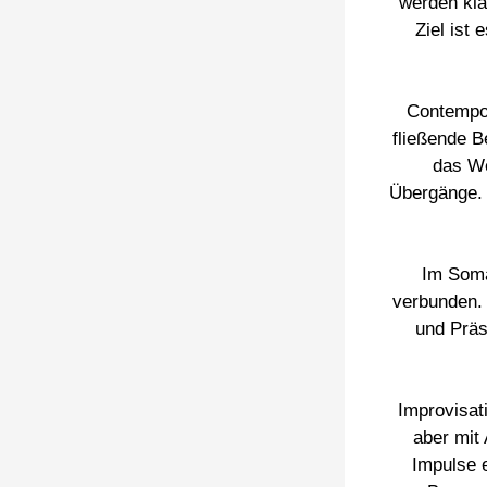
werden kla
Ziel ist
Contempo
fließende 
das We
Übergänge. 
Im Soma
verbunden. 
und Präs
Improvisat
aber mit
Impulse 