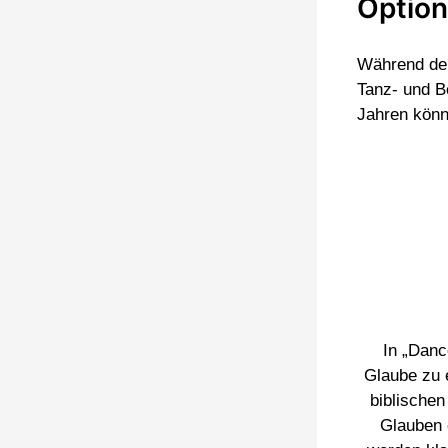
Option
Während der
Tanz- und B
Jahren könn
In „Danc
Glaube zu 
biblische
Glauben 