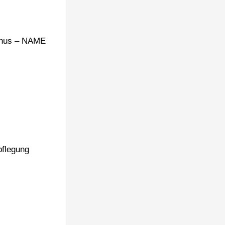
bonus – NAME
pflegung