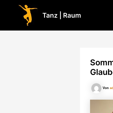
Zum
Inhalt
Tanz | Raum
springen
Somme
Glaub
Von
a