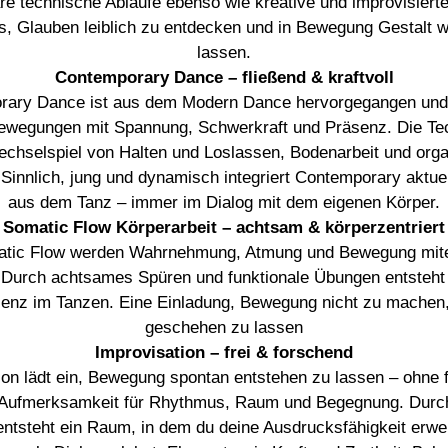
re technische Abläufe ebenso wie kreative und improvisiert
 es, Glauben leiblich zu entdecken und in Bewegung Gestalt 
lassen.
Contemporary Dance – fließend & kraftvoll
rary Dance ist aus dem Modern Dance hervorgegangen und 
Bewegungen mit Spannung, Schwerkraft und Präsenz. Die Tec
chselspiel von Halten und Loslassen, Bodenarbeit und org
Sinnlich, jung und dynamisch integriert Contemporary aktuel
aus dem Tanz – immer im Dialog mit dem eigenen Körper.
Somatic Flow Körperarbeit – achtsam & körperzentriert
tic Flow werden Wahrnehmung, Atmung und Bewegung mit
Durch achtsames Spüren und funktionale Übungen entsteht 
enz im Tanzen. Eine Einladung, Bewegung nicht zu machen
geschehen zu lassen
Improvisation – frei & forschend
ion lädt ein, Bewegung spontan entstehen zu lassen – ohne 
 Aufmerksamkeit für Rhythmus, Raum und Begegnung. Durch
entsteht ein Raum, in dem du deine Ausdrucksfähigkeit erwei