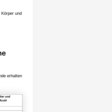
t Körper und
he
nde erhalten