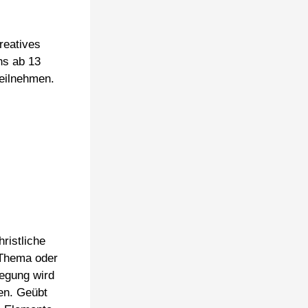
reatives
ns ab 13
eilnehmen.
ristliche
 Thema oder
egung wird
en. Geübt