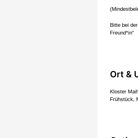
(Mindestbele
Bitte bei d
Freund*in“
Ort & 
Kloster Maih
Frühstück, 