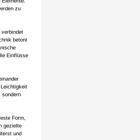
e Elemente.
werden zu
verbindet
hnik betont
anische
le Einflüsse
einander
Leichtigkeit
, sondern
feste Form,
 gezielte
terst und