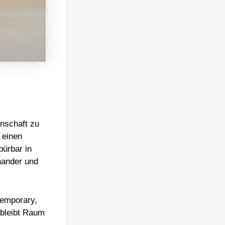
nschaft zu
 einen
pürbar in
nander und
temporary,
 bleibt Raum