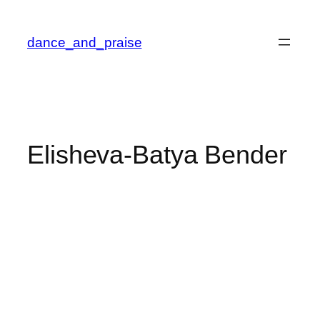
Zum
Inhalt
dance_and_praise
springen
Elisheva-Batya Bender